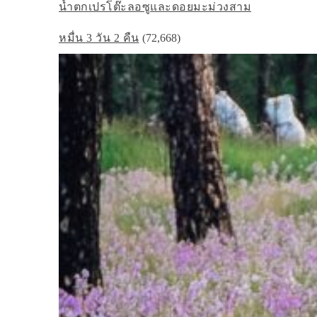
น้ำตกเปรโต๊ะลอซูและดอยมะม่วงสาม
หมื่น 3 วัน 2 คืน
(72,668)