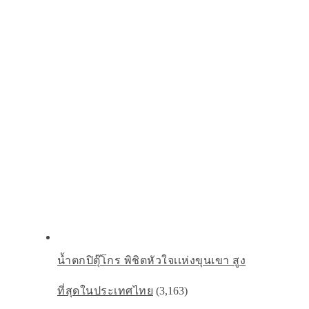
น้ำตกปิตุ๊โกร พิชิตหัวใจเเห่งขุนเขา สูง
ที่สุดในประเทศไทย
(3,163)