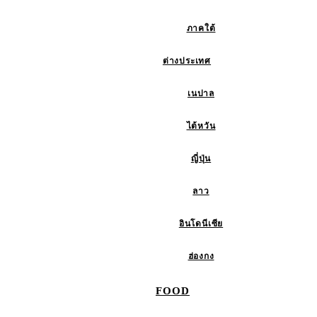
ภาคใต้
ต่างประเทศ
เนปาล
ไต้หวัน
ญี่ปุ่น
ลาว
อินโดนีเซีย
ฮ่องกง
FOOD