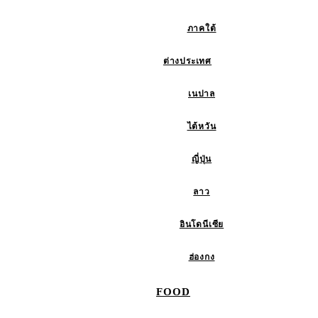
ภาคใต้
ต่างประเทศ
เนปาล
ไต้หวัน
ญี่ปุ่น
ลาว
อินโดนีเซีย
ฮ่องกง
FOOD