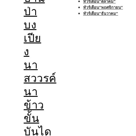
ทัวร์เดือน”ตุลาคม”
ทัวร์เดือน”พฤศจิกายน”
ป่า
ทัวร์เดือน”ธันวาคม”
บง
เปีย
ง
นา
สววรค์
นา
ข้าว
ขั้น
บันได