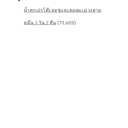
น้ำตกเปรโต๊ะลอซูและดอยมะม่วงสาม
(72,625)
หมื่น 3 วัน 2 คืน