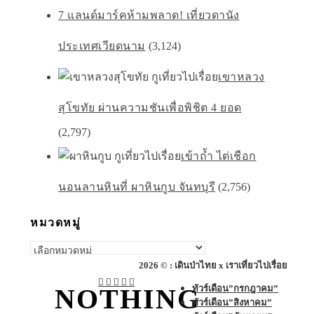
7 แลนด์มาร์คห้ามพลาด! เที่ยวดานัง
ประเทศเวียดนาม
(3,124)
เขาหลวง
สุโขทัย ผ่านความชันเพื่อพิชิต 4 ยอด
(2,797)
เข้าถ้ำ ไต่เชือก
นอนลานหินที่ ผาหินกูบ จันทบุรี
(2,756)
หมวดหมู่
หมวด
หมู่
2026 © : เดินป่าไทย x เราเที่ยวไปเรื่อย
ทัวร์เดือน”กรกฎาคม”
NOTHING
ทัวร์เดือน”สิงหาคม”