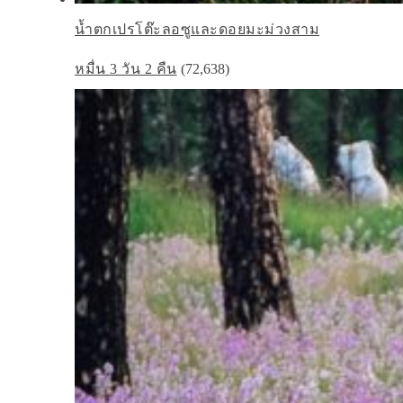
น้ำตกเปรโต๊ะลอซูและดอยมะม่วงสาม
หมื่น 3 วัน 2 คืน
(72,638)