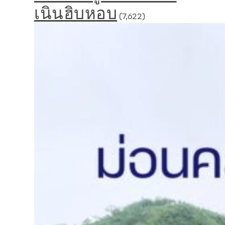
เนินฮิบหอบ
(7,622)