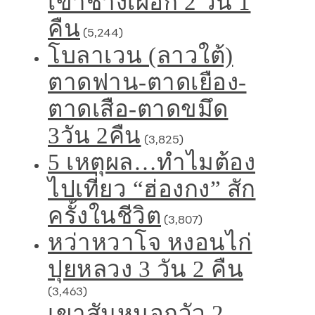
เขาช้างเผือก 2 วัน 1
คืน
(5,244)
โบลาเวน (ลาวใต้)
ตาดฟาน-ตาดเยือง-
ตาดเสือ-ตาดขมึด
3วัน 2คืน
(3,825)
5 เหตุผล…ทำไมต้อง
ไปเที่ยว “ฮ่องกง” สัก
ครั้งในชีวิต
(3,807)
หว่าหวาโจ หงอนไก่
ปุยหลวง 3 วัน 2 คืน
(3,463)
เขาสันหนอกวัว 2