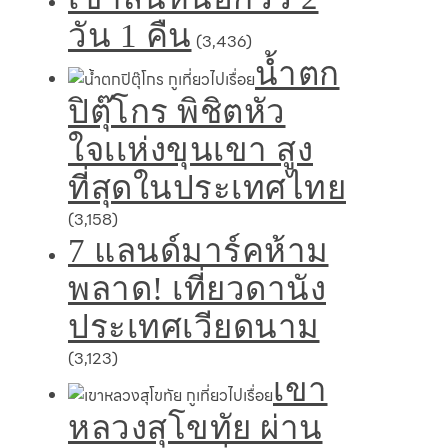
วัน 1 คืน
(3,436)
น้ำตก
ปิตุ๊โกร พิชิตหัว
ใจเเห่งขุนเขา สูง
ที่สุดในประเทศไทย
(3,158)
7 แลนด์มาร์คห้าม
พลาด! เที่ยวดานัง
ประเทศเวียดนาม
(3,123)
เขา
หลวงสุโขทัย ผ่าน