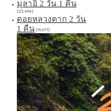
มุลาอิ 2 วัน 1 คืน
(23,494)
ดอยหลวงตาก 2 วัน
1 คืน
(19,677)