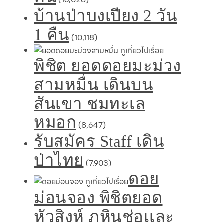
บ้านป่าบงเปียง 2 วัน
1 คืน
(10,118)
พิชิต ยอดดอยมะม่วง
สามหมื่น เดินบน
สันเขา ชมทะเล
หมอก
(8,647)
รับสมัคร Staff เดิน
ป่าไทย
(7,903)
ดอย
ม่อนจอง พิชิตยอด
หัวสิงห์ ภูหินช่อเเละ