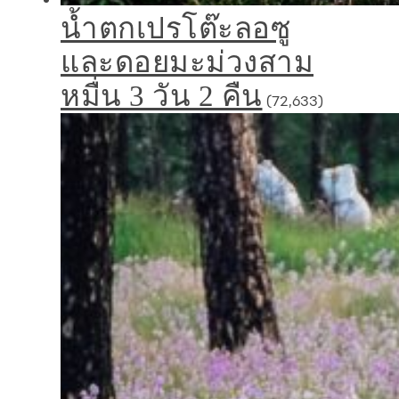
น้ำตกเปรโต๊ะลอซู
และดอยมะม่วงสาม
หมื่น 3 วัน 2 คืน
(72,633)