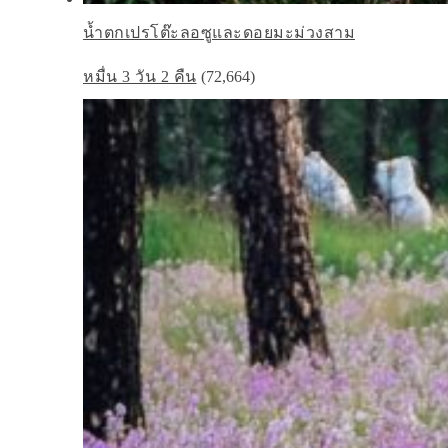
น้ำตกเปรโต๊ะลอซูและดอยมะม่วงสาม
หมื่น 3 วัน 2 คืน
(72,664)