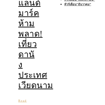
แลนด์
ทัวร์เดือน”ธันวาคม”
มาร์ค
ห้าม
พลาด!
เที่ยว
ดานั
ง
ประเทศ
เวียดนาม
Read