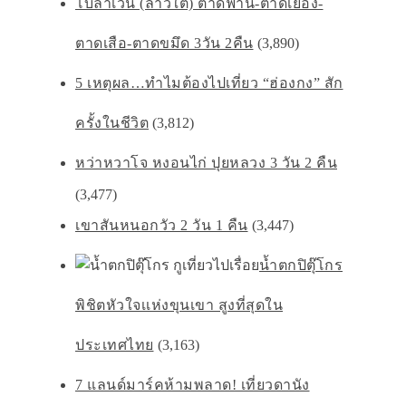
โบลาเวน (ลาวใต้) ตาดฟาน-ตาดเยือง-
ตาดเสือ-ตาดขมึด 3วัน 2คืน
(3,890)
5 เหตุผล…ทำไมต้องไปเที่ยว “ฮ่องกง” สัก
ครั้งในชีวิต
(3,812)
หว่าหวาโจ หงอนไก่ ปุยหลวง 3 วัน 2 คืน
(3,477)
เขาสันหนอกวัว 2 วัน 1 คืน
(3,447)
น้ำตกปิตุ๊โกร
พิชิตหัวใจเเห่งขุนเขา สูงที่สุดใน
ประเทศไทย
(3,163)
7 แลนด์มาร์คห้ามพลาด! เที่ยวดานัง