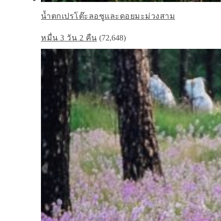
น้ำตกเปรโต๊ะลอซูและดอยมะม่วงสาม
หมื่น 3 วัน 2 คืน
(72,648)