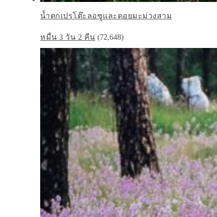
น้ำตกเปรโต๊ะลอซูและดอยมะม่วงสาม
หมื่น 3 วัน 2 คืน
(72,648)