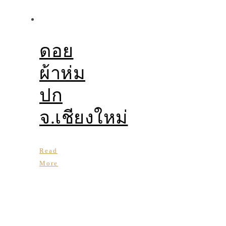
ดอย
ผ้าห่ม
ปก
จ.เชียงใหม่
Read
More