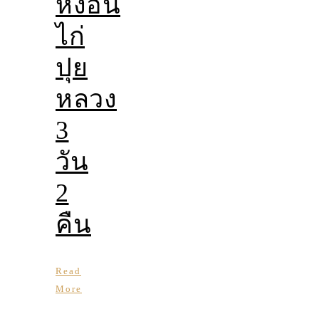
หงอน
ไก่
ปุย
หลวง
3
วัน
2
คืน
Read
More