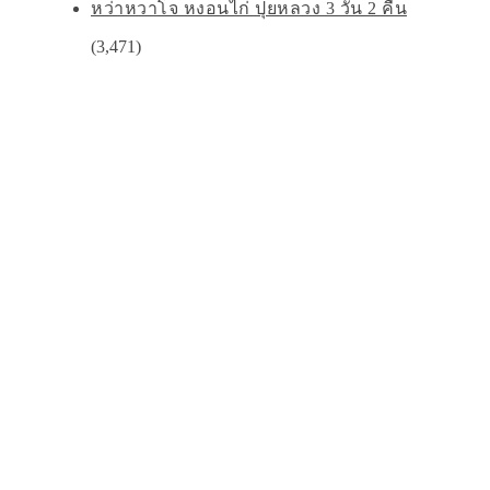
หว่าหวาโจ หงอนไก่ ปุยหลวง 3 วัน 2 คืน
(3,471)