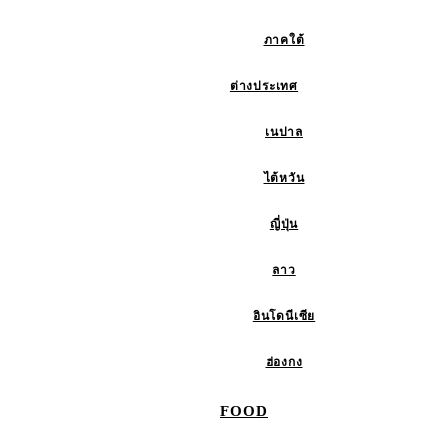
ภาคใต้
ต่างประเทศ
เนปาล
ไต้หวัน
ญี่ปุ่น
ลาว
อินโดนีเซีย
ฮ่องกง
FOOD