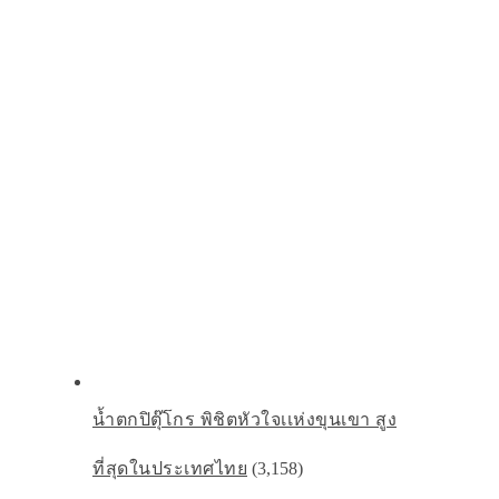
น้ำตกปิตุ๊โกร พิชิตหัวใจเเห่งขุนเขา สูง
ที่สุดในประเทศไทย
(3,158)