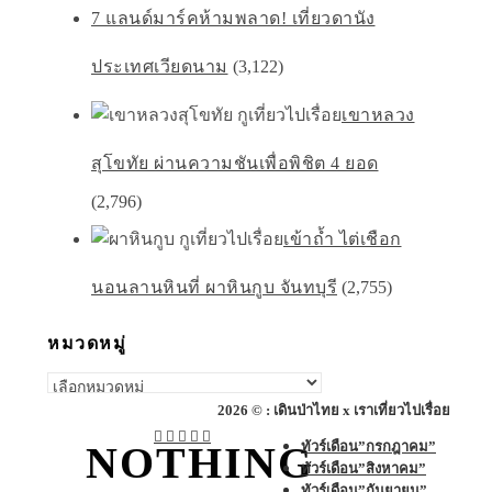
7 แลนด์มาร์คห้ามพลาด! เที่ยวดานัง
ประเทศเวียดนาม
(3,122)
เขาหลวง
สุโขทัย ผ่านความชันเพื่อพิชิต 4 ยอด
(2,796)
เข้าถ้ำ ไต่เชือก
นอนลานหินที่ ผาหินกูบ จันทบุรี
(2,755)
หมวดหมู่
หมวด
หมู่
2026 © : เดินป่าไทย x เราเที่ยวไปเรื่อย
ทัวร์เดือน”กรกฎาคม”
NOTHING
ทัวร์เดือน”สิงหาคม”
ทัวร์เดือน”กันยายน”