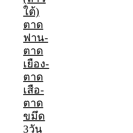
ใต้)
ตาด
ฟาน-
ตาด
เยือง-
ตาด
เสือ-
ตาด
ขมึด
3วัน