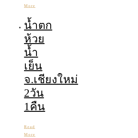
More
น้ำตก
ห้วย
น้ำ
เย็น
จ.เชียงใหม่
2วัน
1คืน
Read
More