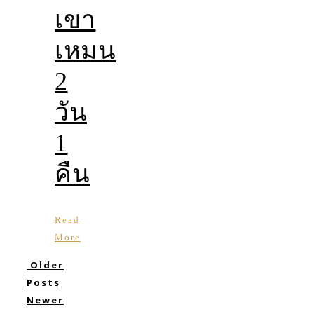
เขา
เหมน
2
วัน
1
คืน
Read
More
Older
Posts
Newer