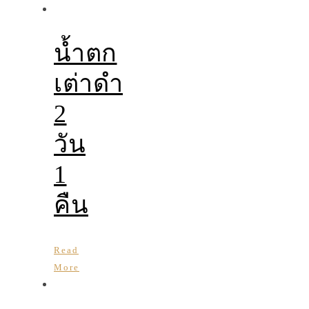
น้ำตก
เต่าดำ
2
วัน
1
คืน
Read
More