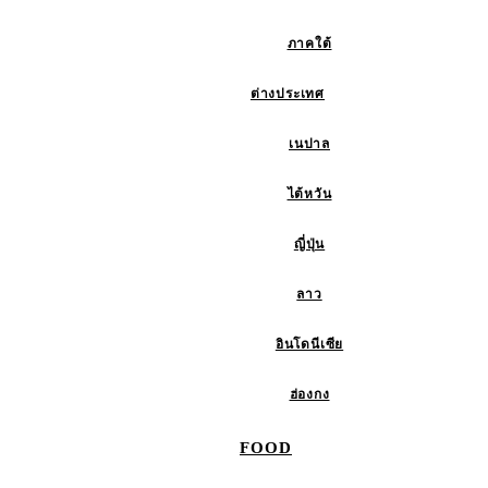
ภาคใต้
ต่างประเทศ
เนปาล
ไต้หวัน
ญี่ปุ่น
ลาว
อินโดนีเซีย
ฮ่องกง
FOOD