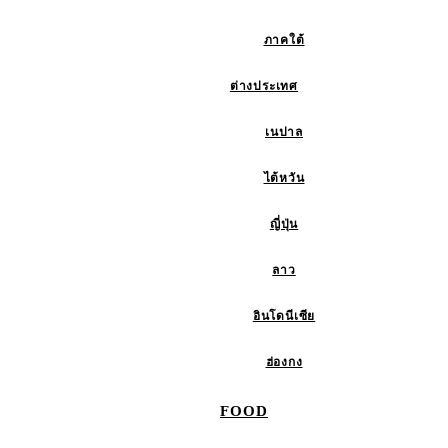
ภาคใต้
ต่างประเทศ
เนปาล
ไต้หวัน
ญี่ปุ่น
ลาว
อินโดนีเซีย
ฮ่องกง
FOOD