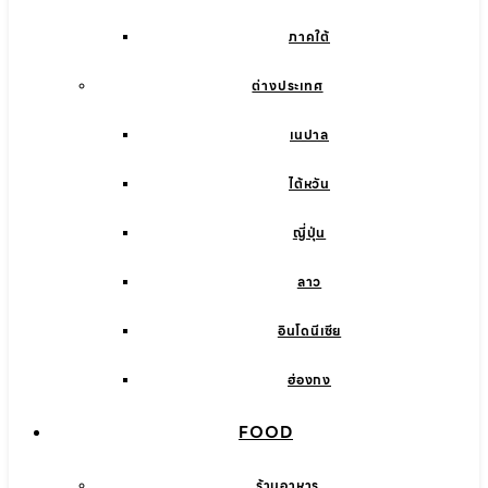
ภาคใต้
ต่างประเทศ
เนปาล
ไต้หวัน
ญี่ปุ่น
ลาว
อินโดนีเซีย
ฮ่องกง
FOOD
ร้านอาหาร