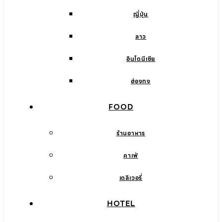
ญี่ปุ่น
ลาว
อินโดนีเซีย
ฮ่องกง
FOOD
ร้านอาหาร
คาเฟ่
เดลิเวอรี่
HOTEL