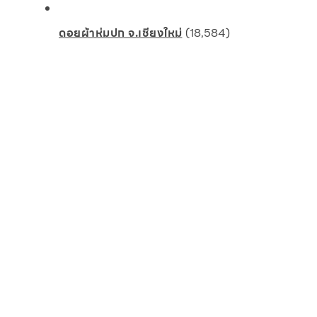
ดอยผ้าห่มปก จ.เชียงใหม่
(18,584)