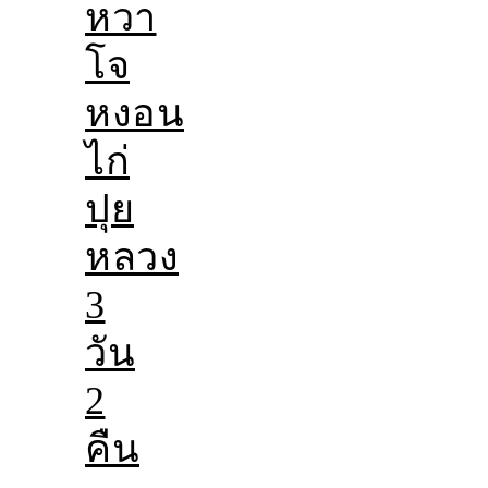
หวา
โจ
หงอน
ไก่
ปุย
หลวง
3
วัน
2
คืน