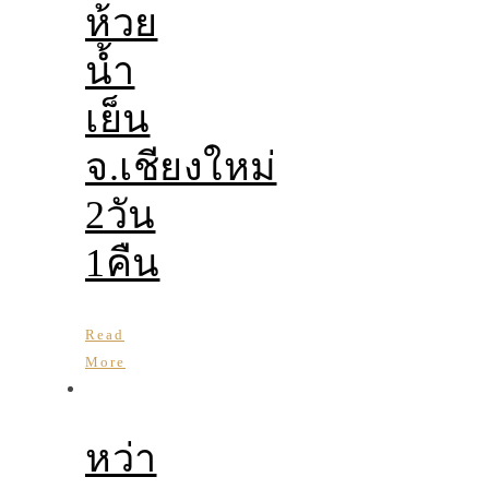
ห้วย
น้ำ
เย็น
จ.เชียงใหม่
2วัน
1คืน
Read
More
หว่า