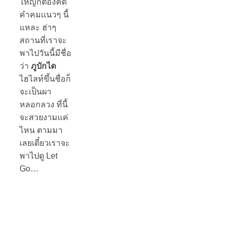
ใหญ่ก็ต้องคิด
คำคมเเนวๆ นี้
แหละ ฮ่าๆ
สถานที่เราจะ
พาไปวันนี้มีชื่อ
ว่า
ภูบักได
ไฮไลท์ขึ้นชื่อก็
จะเป็นผา
หลอกลวง ที่นี้
จะสวยงามเเค่
ไหน ตามมา
เลยเดี๋ยวเราจะ
พาไปดู Let
Go…