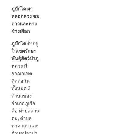
ภูบักได ผา
หลอกลวง ชม
ดาวเเละทาง
ช้างเผือก
ภูบักได
ตั้งอยู่
ใน
เขตรักษา
พันธุ์สัตว์ป่าภู
หลวง
มี
อาณาเขต
ติดต่อกัน
ทั้งหมด 3
ตำบลของ
อำเภอภูเรือ
คือ ตำบลสาน
ตม, ตำบล
ท่าศาลา และ
ตำบลปลาบ่า