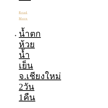
Read
More
น้ำตก
ห้วย
น้ำ
เย็น
จ.เชียงใหม่
2วัน
1คืน