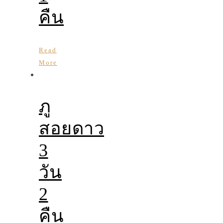
คืน
Read
More
ภู
สอยดาว
3
วัน
2
คืน