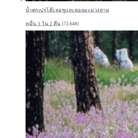
น้ำตกเปรโต๊ะลอซูและดอยมะม่วงสาม
หมื่น 3 วัน 2 คืน
(72,648)