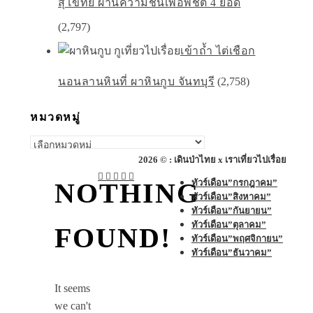
สุโขทัย ผ่านความชันเพื่อพิชิต 4 ยอด
(2,797)
เข้าถ้ำ ไต่เชือก
นอนลานหินที่ ผาหินกูบ จันทบุรี
(2,758)
หมวดหมู่
หมวด
หมู่
2026 © : เดินป่าไทย x เราเที่ยวไปเรื่อย
ทัวร์เดือน”กรกฎาคม”
NOTHING
ทัวร์เดือน”สิงหาคม”
ทัวร์เดือน”กันยายน”
ทัวร์เดือน”ตุลาคม”
FOUND!
ทัวร์เดือน”พฤศจิกายน”
ทัวร์เดือน”ธันวาคม”
It seems
we can't