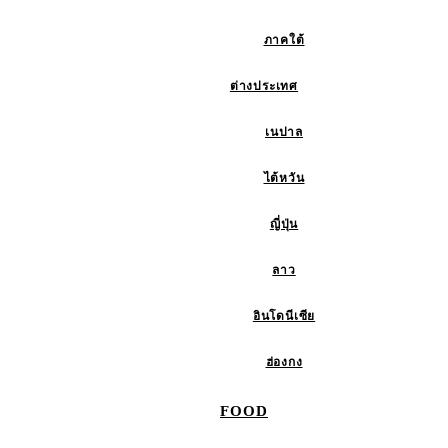
ภาคใต้
ต่างประเทศ
เนปาล
ไต้หวัน
ญี่ปุ่น
ลาว
อินโดนีเซีย
ฮ่องกง
FOOD