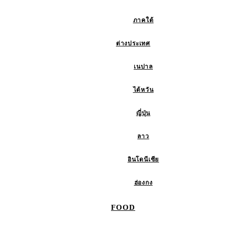
ภาคใต้
ต่างประเทศ
เนปาล
ไต้หวัน
ญี่ปุ่น
ลาว
อินโดนีเซีย
ฮ่องกง
FOOD