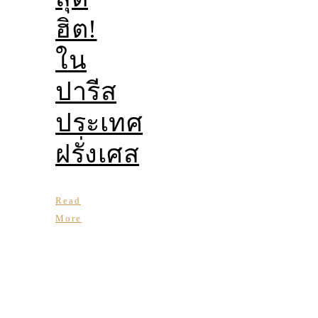
ฮิต!
ใน
ปารีส
ประเทศ
ฝรั่งเศส
Read
More