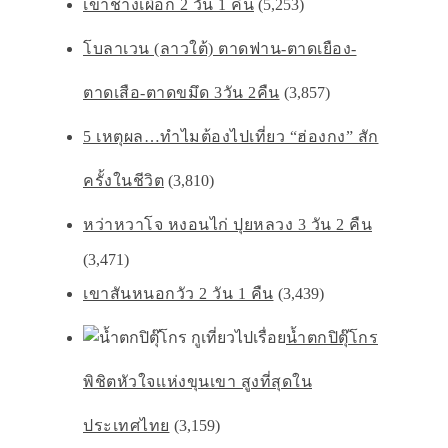
เขาช้างเผือก 2 วัน 1 คืน
(5,253)
โบลาเวน (ลาวใต้) ตาดฟาน-ตาดเยือง-
ตาดเสือ-ตาดขมึด 3วัน 2คืน
(3,857)
5 เหตุผล…ทำไมต้องไปเที่ยว “ฮ่องกง” สัก
ครั้งในชีวิต
(3,810)
หว่าหวาโจ หงอนไก่ ปุยหลวง 3 วัน 2 คืน
(3,471)
เขาสันหนอกวัว 2 วัน 1 คืน
(3,439)
น้ำตกปิตุ๊โกร
พิชิตหัวใจเเห่งขุนเขา สูงที่สุดใน
ประเทศไทย
(3,159)