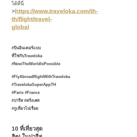
ได้ที่นี่
>
https://www.traveloka.com/th-
th/flight/travel-
global
#บินอินเตอร์แบบ
ที่ใช่กับTraveloka
#NowTheWorldIsPossible
#FlyAbroadRightWithTraveloka
#TravelokaSuperAppTH
#Paris #France
#ปารีส #ฝรั่งเศส
#กูเที่ยวไปเรื่อย
10 ที่เที่ยวสุด
ฮิต! ในปารีส