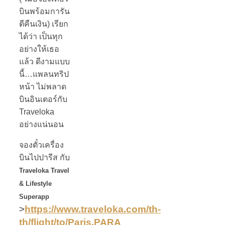
บินพร้อมการัน
ตีคืนเงิน) เรียก
ได้ว่า เป็นทุก
อย่างให้เธอ
แล้ว ดีงามแบบ
นี้…แพลนทริป
หน้า ไม่พลาด
บินอินเตอร์กับ
Traveloka
อย่างแน่นอน
จองตั๋วเครื่อง
บินไปปารีส กับ
Traveloka Travel
& Lifestyle
Superapp
>
https://www.traveloka.com/th-
th/flight/to/Paris.PARA