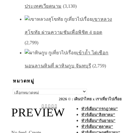
ประเทศเวียดนาม
(3,130)
เขาหลวง
สุโขทัย ผ่านความชันเพื่อพิชิต 4 ยอด
(2,799)
เข้าถ้ำ ไต่เชือก
นอนลานหินที่ ผาหินกูบ จันทบุรี
(2,759)
หมวดหมู่
หมวด
หมู่
2026 © : เดินป่าไทย x เราเที่ยวไปเรื่อย
PREVIEW
ทัวร์เดือน”กรกฎาคม”
ทัวร์เดือน”สิงหาคม”
ทัวร์เดือน”กันยายน”
ทัวร์เดือน”ตุลาคม”
No feed. Create
ทัวร์เดือน”พฤศจิกายน”