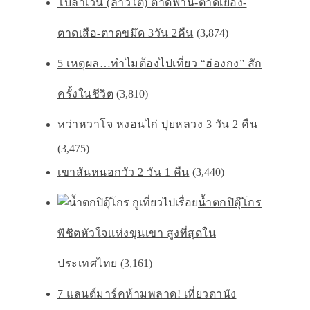
โบลาเวน (ลาวใต้) ตาดฟาน-ตาดเยือง-
ตาดเสือ-ตาดขมึด 3วัน 2คืน
(3,874)
5 เหตุผล…ทำไมต้องไปเที่ยว “ฮ่องกง” สัก
ครั้งในชีวิต
(3,810)
หว่าหวาโจ หงอนไก่ ปุยหลวง 3 วัน 2 คืน
(3,475)
เขาสันหนอกวัว 2 วัน 1 คืน
(3,440)
น้ำตกปิตุ๊โกร
พิชิตหัวใจเเห่งขุนเขา สูงที่สุดใน
ประเทศไทย
(3,161)
7 แลนด์มาร์คห้ามพลาด! เที่ยวดานัง