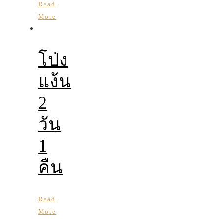
Read
More
โป่ง
แง้น
2
วัน
1
คืน
Read
More