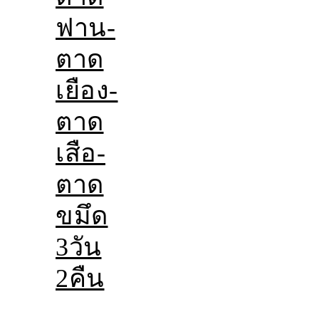
ฟาน-
ตาด
เยือง-
ตาด
เสือ-
ตาด
ขมึด
3วัน
2คืน