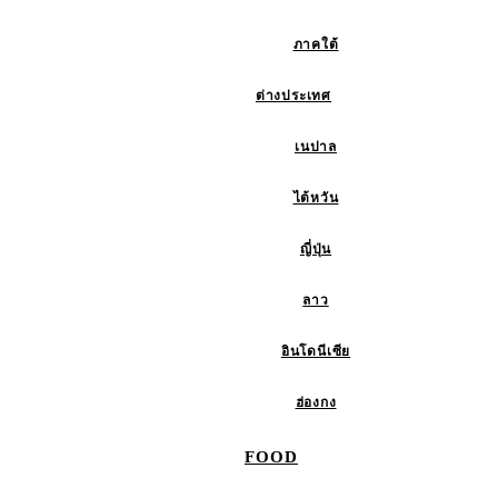
ภาคใต้
ต่างประเทศ
เนปาล
ไต้หวัน
ญี่ปุ่น
ลาว
อินโดนีเซีย
ฮ่องกง
FOOD